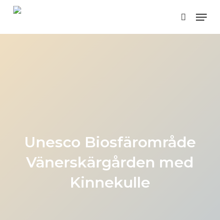
Skip
Menu
to
search
main
content
Unesco Biosfärområde
Vänerskärgården med
Kinnekulle