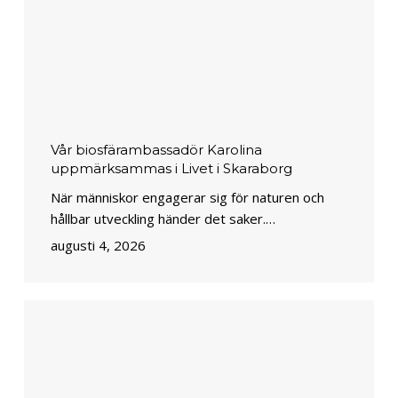
Vår biosfärambassadör Karolina
uppmärksammas i Livet i Skaraborg
När människor engagerar sig för naturen och
hållbar utveckling händer det saker.…
augusti 4, 2026
Biosfärleden
får
nya
markeringar
på