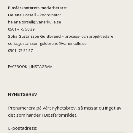
Biosfärkontorets medarbetare
:
Helena Torsell
– koordinator
helena.torsell@vanerkulle.se
0501 – 75 50 39
Sofia Gustafsson Guldbrand
– process- och projektledare
sofia.gustafsson-guldbrand@vanerkulle.se
0501- 75 52 57
FACEBOOK
|
INSTAGRAM
NYHETSBREV
Prenumerera på vårt nyhetsbrev, så missar du inget av
det som händer i Biosfärområdet.
E-postadress: