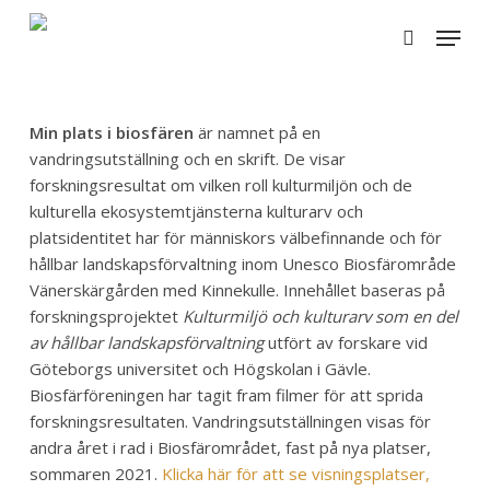
Skip
Menu
to
search
main
content
Min plats i biosfären
är namnet på en
vandringsutställning och en skrift. De visar
forskningsresultat om vilken roll kulturmiljön och de
kulturella ekosystemtjänsterna kulturarv och
platsidentitet har för människors välbefinnande och för
hållbar landskapsförvaltning inom Unesco Biosfärområde
Vänerskärgården med Kinnekulle. Innehållet baseras på
forskningsprojektet
Kulturmiljö och kulturarv som en del
av hållbar landskapsförvaltning
utfört av forskare vid
Göteborgs universitet och Högskolan i Gävle.
Biosfärföreningen har tagit fram filmer för att sprida
forskningsresultaten. Vandringsutställningen visas för
andra året i rad i Biosfärområdet, fast på nya platser,
sommaren 2021.
Klicka här för att se visningsplatser,