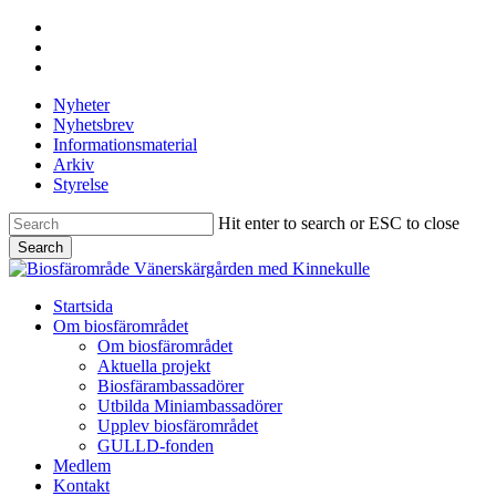
Skip
facebook
to
youtube
main
instagram
content
Nyheter
Nyhetsbrev
Informationsmaterial
Arkiv
Styrelse
Hit enter to search or ESC to close
Search
Close
Search
search
Menu
Startsida
Om biosfärområdet
Om biosfärområdet
Aktuella projekt
Biosfärambassadörer
Utbilda Miniambassadörer
Upplev biosfärområdet
GULLD-fonden
Medlem
Kontakt