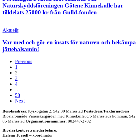
och
Naturskyddsföreningen Götene Kinnekulle har
Naturskyddsföreningen
tilldelats 25000 kr från Gulld-fonden
Götene
Kinnekulle
Var
har
med
Aktuellt
tilldelats
och
25000
gör
Var med och gör en insats för naturen och bekämpa
kr
en
från
jättebalsamin!
insats
Gulld-
för
fonden
Previous
naturen
1
och
2
bekämpa
3
jättebalsamin!
4
…
58
Next
Besöksadress
: Kyrkogatan 2, 542 30 Mariestad
Postadress/Fakturaadress
:
Biosfärområde Vänerskärgården med Kinnekulle, c/o Mariestads kommun, 542
86 Mariestad
Organisationsnummer
: 802447-2782
Biosfärkontorets medarbetare
:
Helena Torsell
– koordinator