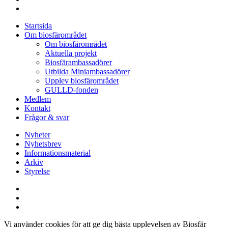
instagram
Close
Startsida
Menu
Om biosfärområdet
Om biosfärområdet
Aktuella projekt
Biosfärambassadörer
Utbilda Miniambassadörer
Upplev biosfärområdet
GULLD-fonden
Medlem
Kontakt
Frågor & svar
Nyheter
Nyhetsbrev
Informationsmaterial
Arkiv
Styrelse
facebook
youtube
instagram
Vi använder cookies för att ge dig bästa upplevelsen av Biosfär