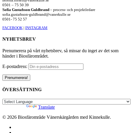
helena.torsell@vanerkulle.se
0501 – 75 50 39
Sofia Gustafsson Guldbrand
– process- och projektledare
sofia.gustafsson-guldbrand@vanerkulle.se
0501- 75 52 57
FACEBOOK
|
INSTAGRAM
NYHETSBREV
Prenumerera på vårt nyhetsbrev, så missar du inget av det som
händer i Biosfärområdet.
E-postadress:
ÖVERSÄTTNING
Powered by
Translate
© 2026 Biosfärområde Vänerskärgården med Kinnekulle.
facebook
youtube