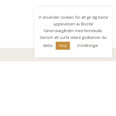
Vi använder cookies för att ge dig bästa
upplevelsen av Biosfär
Vänerskärgården med Kinnekulle.
Genom att surfa vidare godkänner du
detta.
Inställningar
Okej!
Besöksadress
: Kyrkogatan 2, 542 30 Mariestad
Postadress/Fakturaadress
: Biosfärområde Vänerskärgården
med Kinnekulle, c/o Mariestads kommun, 542 86 Mariestad
Organisationsnummer
: 802447-2782
Biosfärkontorets medarbetare
:
Helena Torsell
– koordinator
helena.torsell@vanerkulle.se